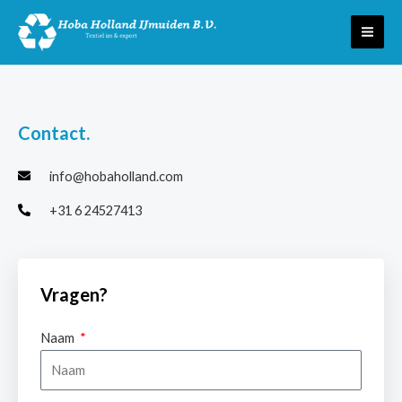
Ga
MAI
naar
ME
de
inhoud
Contact.
info@hobaholland.com
+31 6 24527413
Vragen?
Naam